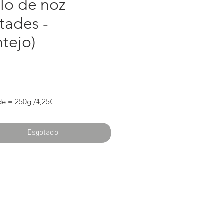
lo de noz
tades -
ntejo)
reço
de = 250g /4,25€
Esgotado