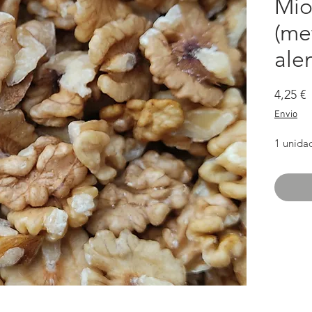
Mio
(me
ale
P
4,25 €
Envio
1 unida