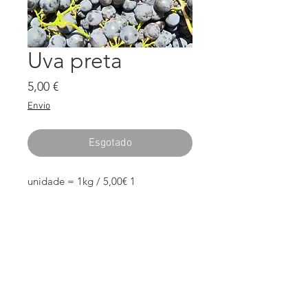
Uva preta
Preço
5,00 €
Envio
Esgotado
1 unidade = 1kg / 5,00€
CONTATOS
Lagoa de Baixo ou Alagoas
Av. dos Descobrimentos s/n
2950-751 Quinta do Anjo